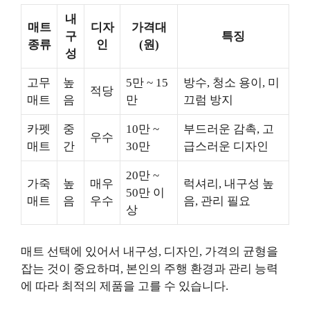
내
매트
디자
가격대
구
특징
종류
인
(원)
성
고무
높
5만 ~ 15
방수, 청소 용이, 미
적당
매트
음
만
끄럼 방지
카펫
중
10만 ~
부드러운 감촉, 고
우수
매트
간
30만
급스러운 디자인
20만 ~
가죽
높
매우
럭셔리, 내구성 높
50만 이
매트
음
우수
음, 관리 필요
상
매트 선택에 있어서 내구성, 디자인, 가격의 균형을
잡는 것이 중요하며, 본인의 주행 환경과 관리 능력
에 따라 최적의 제품을 고를 수 있습니다.