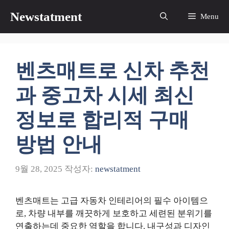
컨
Newstatment
Menu
텐
츠
로
건
벤츠매트로 신차 추천
너
뛰
과 중고차 시세 최신
기
정보로 합리적 구매
방법 안내
9월 28, 2025
작성자:
newstatment
벤츠매트는 고급 자동차 인테리어의 필수 아이템으
로, 차량 내부를 깨끗하게 보호하고 세련된 분위기를
연출하는데 중요한 역할을 합니다. 내구성과 디자인