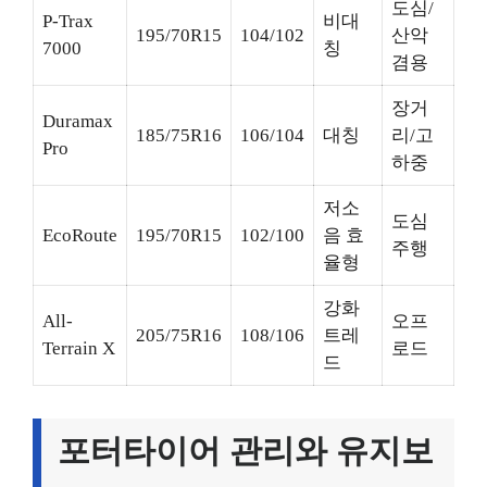
도심/
P-Trax
비대
195/70R15
104/102
산악
7000
칭
겸용
장거
Duramax
185/75R16
106/104
대칭
리/고
Pro
하중
저소
도심
EcoRoute
195/70R15
102/100
음 효
주행
율형
강화
All-
오프
205/75R16
108/106
트레
Terrain X
로드
드
포터타이어 관리와 유지보