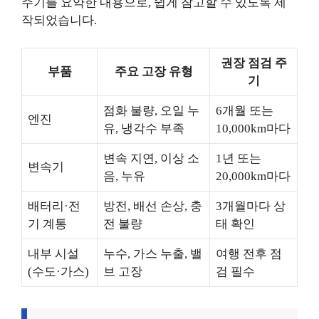
주기를 요약한 내용으로, 쉽게 참고할 수 있도록 제
작되었습니다.
권장 점검 주
부품
주요 고장 유형
기
점화 불량, 오일 누
6개월 또는
엔진
유, 냉각수 부족
10,000km마다
변속 지연, 이상 소
1년 또는
변속기
음, 누유
20,000km마다
배터리·전
방전, 배선 손상, 충
3개월마다 상
기 계통
전 불량
태 확인
내부 시설
누수, 가스 누출, 밸
여행 전후 점
(수도·가스)
브 고장
검 필수