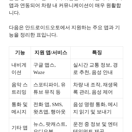
앱과 연동되어 차량 내 커뮤니케이션이 매우 원활합
니다.
다음은 안드로이드오토에서 지원하는 주요 앱과 기
능을 정리한 표입니다.
기능
지원 앱/서비스
특징
내비게
구글 맵스,
실시간 교통 정보, 경
이션
Waze
로 추천, 음성 안내
음악 스
스포티파이, 유
차량 내 조작, 재생목
트리밍
튜브 뮤직 등
록 관리, 음성 제어
통화 및
전화 앱, SMS,
음성 명령 통화, 메시
메시지
왓츠앱, 행아웃
지 읽기 및 보내기
뉴스, 팟캐스트,
운전 중 정보 및 엔터
기타 앱
오디오북
테인먼트 제공