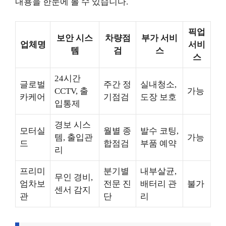
내용을 한눈에 볼 수 있습니다.
픽업
보안 시스
차량점
부가 서비
업체명
서비
템
검
스
스
24시간
글로벌
주간 정
실내청소,
CCTV, 출
가능
카케어
기점검
도장 보호
입통제
경보 시스
모터실
월별 종
발수 코팅,
템, 출입관
가능
드
합점검
부품 예약
리
프리미
분기별
내부살균,
무인 경비,
엄차보
전문 진
배터리 관
불가
센서 감지
관
단
리