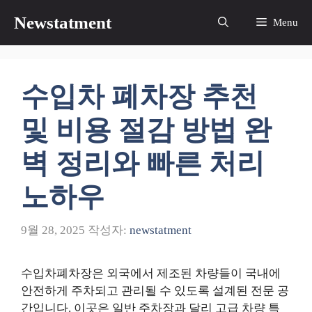
컨
Newstatment
Menu
텐
츠
로
건
수입차 폐차장 추천
너
뛰
및 비용 절감 방법 완
기
벽 정리와 빠른 처리
노하우
9월 28, 2025
작성자:
newstatment
수입차폐차장은 외국에서 제조된 차량들이 국내에
안전하게 주차되고 관리될 수 있도록 설계된 전문 공
간입니다. 이곳은 일반 주차장과 달리 고급 차량 특