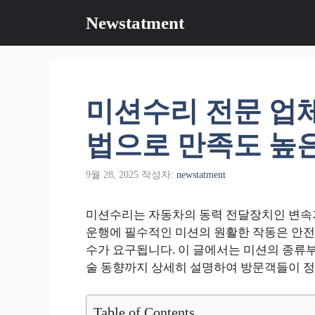
컨
Newstatment
텐
츠
로
건
너
미션수리 전문 업체
뛰
기
법으로 만족도 높
9월 28, 2025
작성자:
newstatment
미션수리는 자동차의 동력 전달장치인 변속기
운행에 필수적인 미션의 원활한 작동은 안전과
수가 요구됩니다. 이 글에서는 미션의 종류부터
술 동향까지 상세히 설명하여 방문객들이 정
Table of Contents