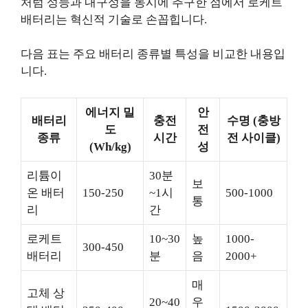
처럼 성능과 내구성을 동시에 추구한 점에서 로케트
배터리는 혁신적 기술로 손꼽힙니다.
다음 표는 주요 배터리 종류별 특성을 비교한 내용입
니다.
에너지 밀
안
배터리
충전
수명 (충방
도
전
종류
시간
전 사이클)
(Wh/kg)
성
리튬이
30분
보
온 배터
150-250
~1시
500-1000
통
리
간
로케트
10~30
높
1000-
300-450
배터리
분
음
2000+
매
고체 상
20~40
우