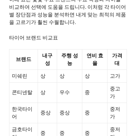
비교하여 선택에 도움을 드립니다. 이처럼 각 타이어
별 장단점과 성능을 분석하면 내게 맞는 최적의 제품
을 고르기가 훨씬 수월합니다.
타이어 브랜드 비교표
내구
주행 성
연비 효
가격
브랜드
성
능
율
대
미쉐린
상
상
상
고가
중고
콘티넨탈
상
우수
중
가
한국타이
중저
중상
중상
중
어
가
금호타이
중저
중
중
중