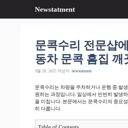
컨
Newstatment
텐
츠
로
건
너
문콕수리 전문샵에
뛰
기
동차 문콕 흠집 깨
9월 28, 2025
작성자:
newstatment
문콕수리는 차량을 주차하거나 운행 중 발생
원하는 과정입니다. 일상에서 빈번히 발생하
을 미칩니다. 본문에서는 문콕수리의 중요성,
히 다룹니다.
Table of Contents