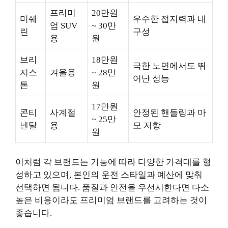
프리미
20만원
미쉐
우수한 접지력과 내
엄 SUV
~ 30만
린
구성
용
원
브리
18만원
극한 노면에서도 뛰
지스
겨울용
~ 28만
어난 성능
톤
원
17만원
콘티
사계절
안정된 핸들링과 마
~ 25만
넨탈
용
모 저항
원
이처럼 각 브랜드는 기능에 따라 다양한 가격대를 형
성하고 있으며, 본인의 운전 스타일과 예산에 맞춰
선택하면 됩니다. 품질과 안전을 우선시한다면 다소
높은 비용이라도 프리미엄 브랜드를 고려하는 것이
좋습니다.