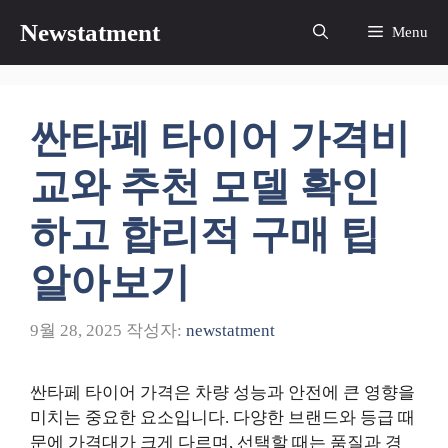
컨
Newstatment
Menu
텐
츠
로
건
싼타페 타이어 가격비
너
뛰
교와 추천 모델 확인
기
하고 합리적 구매 팁
알아보기
9월 28, 2025
작성자:
newstatment
싼타페 타이어 가격은 차량 성능과 안전에 큰 영향을
미치는 중요한 요소입니다. 다양한 브랜드와 등급 때
문에 가격대가 크게 다르며, 선택할 때는 품질과 경