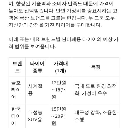
며, 향상된 기술력과 소비자 만족도 때문에 가격이
높아도 선택받습니다. 반면 가성비를 중요시하는 고
객은 국산 브랜드를 고르는 편입니다. 두 그룹 모두
자신만의 강점을 가진 타이어를 구매합니다.
아래 표는 대표 브랜드별 싼타페용 타이어의 예상 가
격 범위를 보여줍니다.
브랜
타이어
가격대
특징
드
종류
(1개)
금호
12만원
사계절
국내 도로 환경 최적
타이
~ 18만
용
화, 가성비 우수
어
원
한국
15만원
고성능
내구성 강화, 조용한
타이
~ 20만
SUV용
주행
어
원