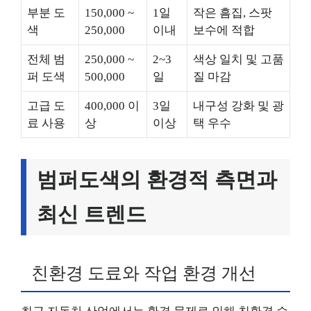
부분 도
150,000 ~
1일
작은 흠집, 스팟
색
250,000
이내
보수에 적합
전체 범
250,000 ~
2~3
색상 일치 및 고품
퍼 도색
500,000
일
질 마감
고급 도
400,000 이
3일
내구성 강화 및 광
료 사용
상
이상
택 우수
범퍼도색의 환경적 측면과
최신 트렌드
친환경 도료와 작업 환경 개선