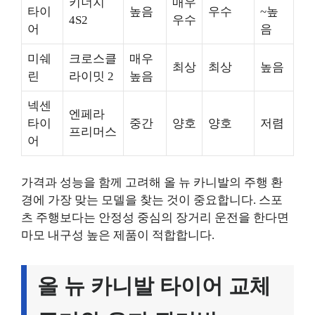
키너지
매우
타이
높음
우수
~높
4S2
우수
어
음
미쉐
크로스클
매우
최상
최상
높음
린
라이밋 2
높음
넥센
엔페라
타이
중간
양호
양호
저렴
프리머스
어
가격과 성능을 함께 고려해 올 뉴 카니발의 주행 환
경에 가장 맞는 모델을 찾는 것이 중요합니다. 스포
츠 주행보다는 안정성 중심의 장거리 운전을 한다면
마모 내구성 높은 제품이 적합합니다.
올 뉴 카니발 타이어 교체