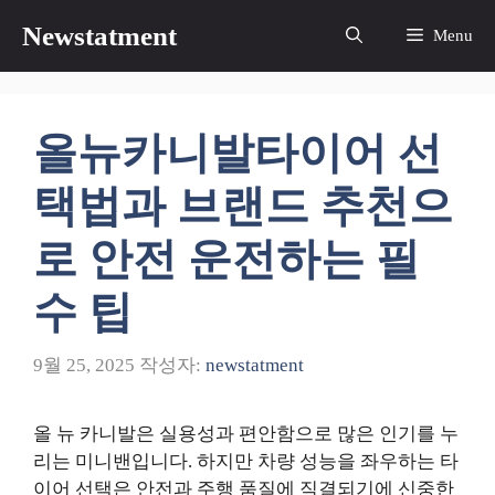
컨
Newstatment
Menu
텐
츠
로
건
올뉴카니발타이어 선
너
뛰
택법과 브랜드 추천으
기
로 안전 운전하는 필
수 팁
9월 25, 2025
작성자:
newstatment
올 뉴 카니발은 실용성과 편안함으로 많은 인기를 누
리는 미니밴입니다. 하지만 차량 성능을 좌우하는 타
이어 선택은 안전과 주행 품질에 직결되기에 신중한