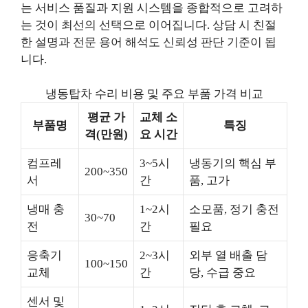
는 서비스 품질과 지원 시스템을 종합적으로 고려하
는 것이 최선의 선택으로 이어집니다. 상담 시 친절
한 설명과 전문 용어 해석도 신뢰성 판단 기준이 됩
니다.
냉동탑차 수리 비용 및 주요 부품 가격 비교
평균 가
교체 소
부품명
특징
격(만원)
요 시간
컴프레
3~5시
냉동기의 핵심 부
200~350
서
간
품, 고가
냉매 충
1~2시
소모품, 정기 충전
30~70
전
간
필요
응축기
2~3시
외부 열 배출 담
100~150
교체
간
당, 수급 중요
센서 및