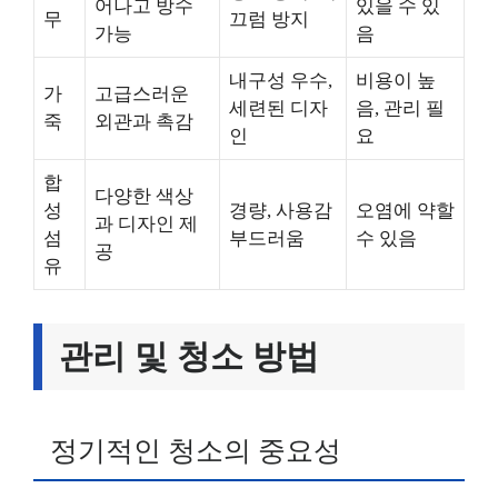
어나고 방수
있을 수 있
무
끄럼 방지
가능
음
내구성 우수,
비용이 높
가
고급스러운
세련된 디자
음, 관리 필
죽
외관과 촉감
인
요
합
다양한 색상
성
경량, 사용감
오염에 약할
과 디자인 제
섬
부드러움
수 있음
공
유
관리 및 청소 방법
정기적인 청소의 중요성