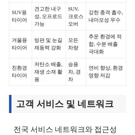
견고한 내구
SUV,
SUV용
강한 충격 흡수,
성, 오프로드
크로스
타이어
내마모성 우수
가능
오버
추운 환경에 적
겨울용
빙판 및 눈길
모든
합, 수분 배출
타이어
제동력 강화
차량
극대화
저탄소 배출,
승용
친환경
연비 향상, 환경
재생 소재 활
차, 경
타이어
영향 저감
용
차
고객 서비스 및 네트워크
전국 서비스 네트워크와 접근성