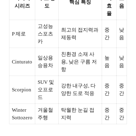
핵심 특징
시리즈
도
효
음
율
고성능
최고의 접지력과
중
낮
P 제로
스포츠
제동력
간
음
카
친환경 소재 사
일상용
높
낮
Cinturato
용, 낮은 구름 저
승용차
음
음
항
SUV 및
강한 내구성, 다
중
중
Scorpion
오프로
양한 도로 적응
간
간
드
Winter
겨울철
탁월한 눈길 접
중
중
Sottozero
주행
지력
간
간