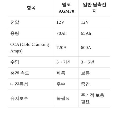
델코
일반 납축전
항목
AGM70
지
전압
12V
12V
용량
70Ah
65Ah
CCA (Cold Cranking
720A
600A
Amps)
수명
5 ~ 7년
3 ~ 5년
충전 속도
빠름
보통
내진동성
우수
중간
주기적 보충
유지보수
불필요
필요