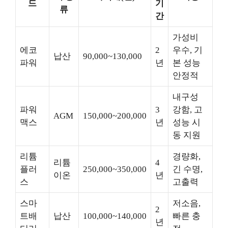
드
기
류
간
가성비
에코
2
우수, 기
납산
90,000~130,000
파워
년
본 성능
안정적
내구성
파워
3
강함, 고
AGM
150,000~200,000
맥스
년
성능 시
동 지원
리튬
경량화,
리튬
4
플러
250,000~350,000
긴 수명,
이온
년
스
고출력
스마
저소음,
2
트배
납산
100,000~140,000
빠른 충
년