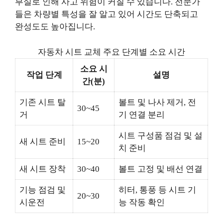
부실로 인해 사고 위험이 커질 수 있습니다. 전문가
들은 차량별 특성을 잘 알고 있어 시간도 단축되고
완성도도 높아집니다.
자동차 시트 교체 주요 단계별 소요 시간
소요 시
작업 단계
설명
간(분)
기존 시트 탈
볼트 및 나사 제거, 전
30~45
거
기 연결 분리
시트 구성품 점검 및 설
새 시트 준비
15~20
치 준비
새 시트 장착
30~40
볼트 고정 및 배선 연결
기능 점검 및
히터, 통풍 등 시트 기
20~30
시운전
능 작동 확인