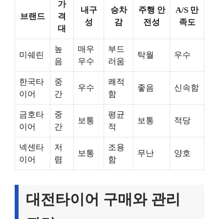
가
내구
승차
주행 안
A/S 만
브랜드
격
성
감
전성
족도
대
높
매우
부드
미쉐린
탁월
우수
음
우수
러움
한국타
중
쾌적
우수
좋음
신속함
이어
간
함
금호타
중
평균
보통
보통
적당
이어
간
적
넥센타
저
조용
보통
무난
양호
이어
렴
함
대전타이어 구매와 관리