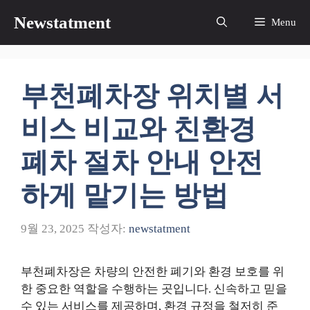
컨
Newstatment
Menu
텐
츠
로
건
부천폐차장 위치별 서
너
뛰
비스 비교와 친환경
기
폐차 절차 안내 안전
하게 맡기는 방법
9월 23, 2025
작성자:
newstatment
부천폐차장은 차량의 안전한 폐기와 환경 보호를 위
한 중요한 역할을 수행하는 곳입니다. 신속하고 믿을
수 있는 서비스를 제공하며, 환경 규정을 철저히 준