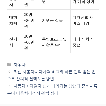
원
가 혜택 상이
차
원
50만
대형
폐차장별 서
~80만
지원금 적음
차량
비스 다양
원
30만
전기
특별보조금 및
배터리 처리
~60만
차
재활용 수익
중요
원
카
자동차
테
최신 자동차폐차가격 비교와 빠른 견적 받는 법
고
으로 합리적 선택하는 방법
리
자동차폐차절차 쉽게 따라하는 방법과 준비서류
부터 비용처리까지 완벽 정리